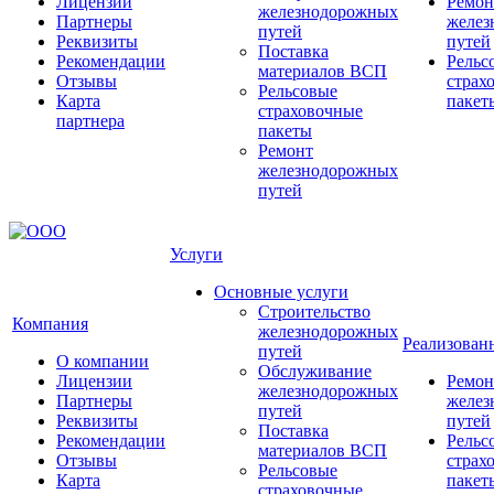
Лицензии
Ремон
железнодорожных
Партнеры
желез
путей
Реквизиты
путей
Поставка
Рекомендации
Рельс
материалов ВСП
Отзывы
страх
Рельсовые
Карта
пакет
страховочные
партнера
пакеты
Ремонт
железнодорожных
путей
Услуги
Основные услуги
Строительство
Компания
железнодорожных
Реализован
путей
О компании
Обслуживание
Лицензии
Ремон
железнодорожных
Партнеры
желез
путей
Реквизиты
путей
Поставка
Рекомендации
Рельс
материалов ВСП
Отзывы
страх
Рельсовые
Карта
пакет
страховочные