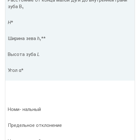
зуба В₁
H
*
Ширина зева
h₁
**
Высота зуба
L
Угол α*
Номи- нальный
Предельное отклонение