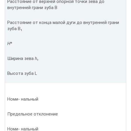
Расстояние от верхней опорной точки зева до
внутренней грани зуба В
Расстояние от конца малой дуги до внутренней грани
зуба В₁
H
*
Ширина зева
h₁
Высота зуба L
Номи- нальный
Предельное отклонение
Номи- нальный