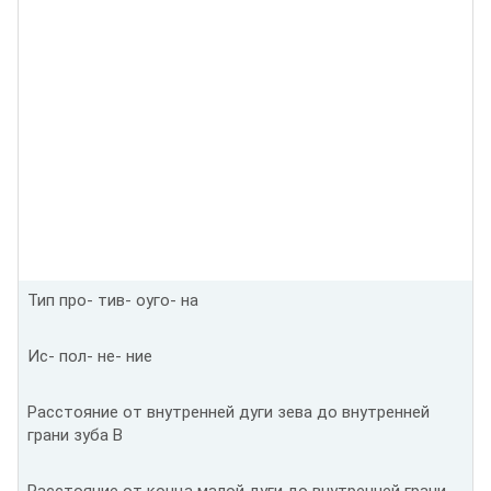
Тип про- тив- оуго- на
Ис- пол- не- ние
Расстояние от внутренней дуги зева до внутренней
грани зуба В
Расстояние от конца малой дуги до внутренней грани