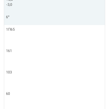
-3,0
6°
1П65
161
103
60