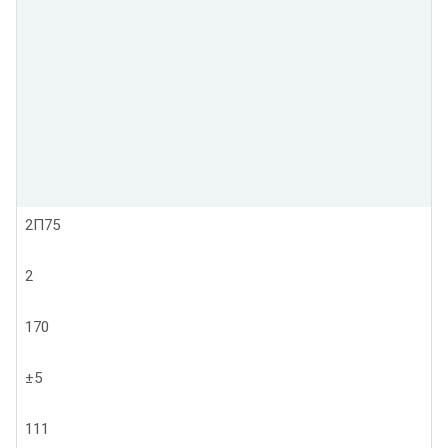
2П75
2
170
±5
111