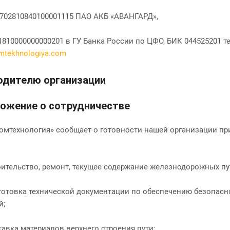
0702810840100001115 ПАО АКБ «АВАНГАРД»,
1810000000000201 в ГУ Банка России по ЦФО, БИК 044525201 тел. 
mtekhnologiya.com
одителю организации
ожение о сотрудничестве
омтехнология» сообщает о готовности нашей организации пр
ительство, ремонт, текущее содержание железнодорожных пу
готовка технической документации по обеспечению безопас
й;
авка материалов верхнего строения пути;