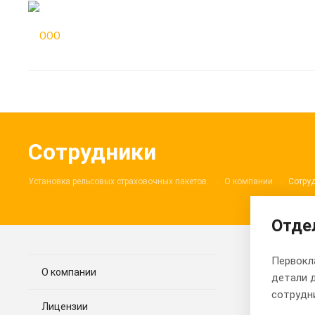
Сотрудники
Установка рельсовых страховочных пакетов.
О компании
Сотру
Отде
Первокла
О компании
детали д
сотрудн
Лицензии