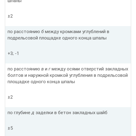
шпалы
±2
по расстоянию
б
между кромками углублений в
подрельсовой площадке одного конца шпалы
+3; -1
по расстоянию
в
и
г
между осями отверстий закладных
болтов и наружной кромкой углубления в подрельсовой
площадке одного конца шпалы
±2
по глубине
д
заделки в бетон закладных шайб
±5