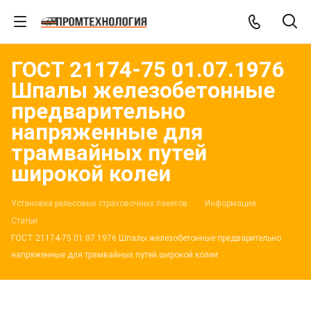
ГОСТ 21174-75 01.07.1976
Шпалы железобетонные
предварительно
напряженные для
трамвайных путей
широкой колеи
Установка рельсовых страховочных пакетов.
Информация
Статьи
ГОСТ 21174-75 01.07.1976 Шпалы железобетонные предварительно
напряженные для трамвайных путей широкой колеи