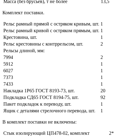
Масса (без брусьев), т не более
13,5
Комплект поставки.
Рельс рамный прямой с остряком кривым, шт.
1
Рельс рамный кривой с остряком прямым, шт.
1
Крестовина, шт.
1
Рельс крестовины с контррельсом, шт.
2
Рельсы длиной, мм:
7994
2
5912
1
6027
1
7373
1
7433
1
Накладка 1Р65 ГОСТ 8193-73, шт.
20
Подкладка СД65 ГОСТ 8194-75, шт.
92
Пакет подкладок к переводу, шт.
1
Ящик с деталями стрелочного перевода, шт.
1
В комплект поставки не включены:
Стык изолирующий ЦП478-02, комплект
2*