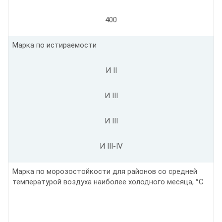
400
Марка по истираемости
И II
И III
И III
И III-IV
Марка по морозостойкости для районов со средней
температурой воздуха наиболее холодного месяца, °С