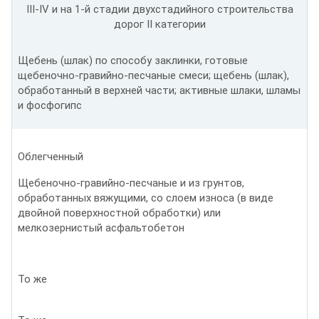
III-IV и на 1-й стадии двухстадийного строительства
дорог II категории
Щебень (шлак) по способу заклинки, готовые
щебеночно-гравийно-песчаные смеси; щебень (шлак),
обработанный в верхней части; активные шлаки, шламы
и фосфогипс
Облегченный
Щебеночно-гравийно-песчаные и из грунтов,
обработанных вяжущими, со слоем износа (в виде
двойной поверхностной обработки) или
мелкозернистый асфальтобетон
То же