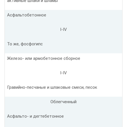
активные шлаки и шламы
Асфальтобетонное
I-IV
То же, фосфогипс
Железо- или армобетонное сборное
I-IV
Гравийно-песчаные и шлаковые смеси, песок
Облегченный
Асфальто- и дегтебетонное