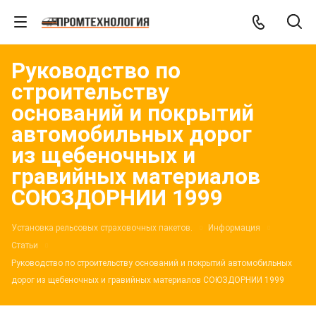
Руководство по
строительству
оснований и покрытий
автомобильных дорог
из щебеночных и
гравийных материалов
СОЮЗДОРНИИ 1999
Установка рельсовых страховочных пакетов.
Информация
Статьи
Руководство по строительству оснований и покрытий автомобильных
дорог из щебеночных и гравийных материалов СОЮЗДОРНИИ 1999