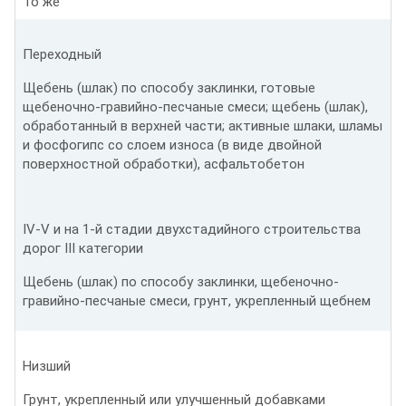
То же
Переходный
Щебень (шлак) по способу заклинки, готовые
щебеночно-гравийно-песчаные смеси; щебень (шлак),
обработанный в верхней части; активные шлаки, шламы
и фосфогипс со слоем износа (в виде двойной
поверхностной обработки), асфальтобетон
IV-V и на 1-й стадии двухстадийного строительства
дорог III категории
Щебень (шлак) по способу заклинки, щебеночно-
гравийно-песчаные смеси, грунт, укрепленный щебнем
Низший
Грунт, укрепленный или улучшенный добавками