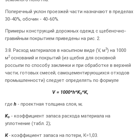
Поперечный уклон проезжей части назначают в пределах
30-40%, обочин - 40-60%.
Примеры конструкций дорожных одежд с щебеночно-
гравийным покрытием приведены на рис. 2.
3
3.8. Расход материалов в насыпном виде (V, м
) на 1000
2
м
оснований и покрытий (из щебня для основной
россыпи по способу заклинки и при обработке в верхней
части; готовых смесей; самоцементирующихся отходов
промышленности) следует определять по формуле
V = 1000*h*K
*К
,
з
где
h
- проектная толщина слоя, м;
K
- коэффициент запаса расхода материала на
з
уплотнение (табл. 2);
К
-
коэффициент запаса на потери, К=1,03.