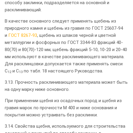
способу заклинки, подразделяется на основной и
расклинивающий.
В качестве основного следует применять щебень из
природного камня и щебень из гравия по ГОСТ 25607-94
и
ГОСТ 8267-93
, щебень из шлаков черной и цветной
металлургии и фосфорных по ГОСТ 3344-83 фракций 40-
80(70) и 80(70)-120 мм; щебень фракций 5-10, 10-20 и 20-40
мм используют в качестве расклинивающего материала.
Для расклинцовки допускается также применять смеси
С
и С
по табл. 18 настоящего Руководства.
12
13
3.13. Прочность расклинивающего материала может быть
на одну марку ниже основного.
При применении щебня из осадочных пород и щебня из
гравия марок по прочности М 400 и ниже основания и
покрытия можно устраивать без расклинки.
3.14. Свойства щебня, используемого для строительства