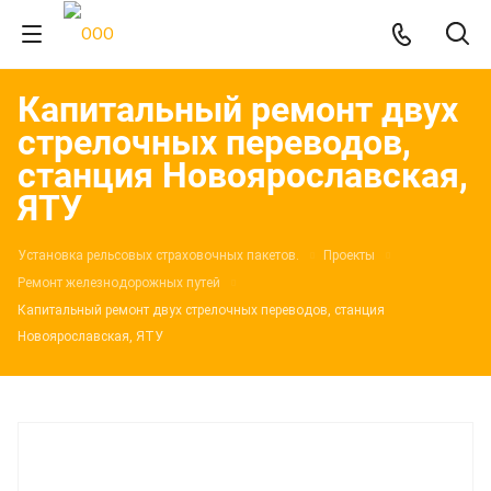
Капитальный ремонт двух
стрелочных переводов,
станция Новоярославская,
ЯТУ
Установка рельсовых страховочных пакетов.
Проекты
Ремонт железнодорожных путей
Капитальный ремонт двух стрелочных переводов, станция
Новоярославская, ЯТУ