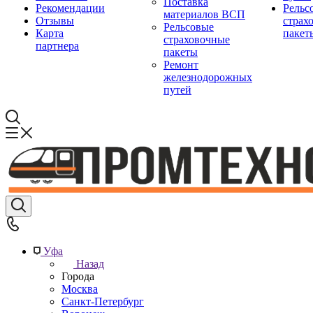
Поставка
Рекомендации
Рельс
материалов ВСП
Отзывы
страх
Рельсовые
Карта
пакет
страховочные
партнера
пакеты
Ремонт
железнодорожных
путей
Уфа
Назад
Города
Москва
Санкт-Петербург