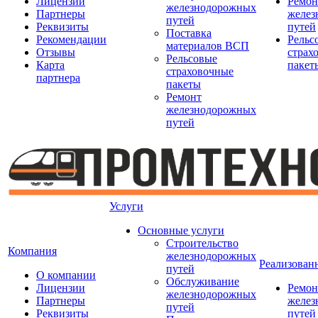
Лицензии
Ремон
железнодорожных
Партнеры
желез
путей
Реквизиты
путей
Поставка
Рекомендации
Рельс
материалов ВСП
Отзывы
страх
Рельсовые
Карта
пакет
страховочные
партнера
пакеты
Ремонт
железнодорожных
путей
Услуги
Основные услуги
Строительство
Компания
железнодорожных
Реализован
путей
О компании
Обслуживание
Лицензии
Ремон
железнодорожных
Партнеры
желез
путей
Реквизиты
путей